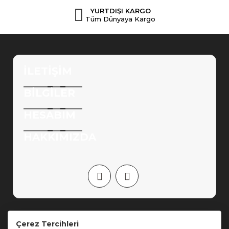
YURTDIŞI KARGO
Tüm Dünyaya Kargo
İLETIŞIM
BILGILER
HESABIM
HAKKIMIZDA
Ortaklık Programı
Hediye Çeki
Markalar
Site
Çerez Tercihleri
Haritası
İletişim