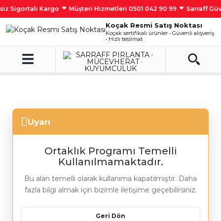
iz Sigortalı Kargo
Müşteri Hizmetleri 0501 042 90 99
Sarraff Gü
❤︎
❤︎
Koçak Resmi Satış Noktası
Koçak sertifikalı ürünler • Güvenli alışveriş
• Hızlı teslimat
Uyarı
Ortaklık Programı Temelli
Kullanılmamaktadır.
Bu alan temelli olarak kullanıma kapatılmıştır. Daha
fazla bilgi almak için bizimle iletişime geçebilirsiniz.
Geri Dön